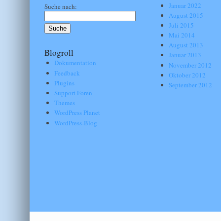
Januar 2022
Suche nach:
August 2015
Juli 2015
Mai 2014
August 2013
Blogroll
Januar 2013
Dokumentation
November 2012
Feedback
Oktober 2012
Plugins
September 2012
Support Foren
Themes
WordPress Planet
WordPress-Blog