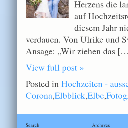
Herzens die la
auf Hochzeitsr
diesem Jahr ni
verdauen. Von Ulrike und S
Ansage: „Wir ziehen das [
View full post »
Posted in
Hochzeiten - auss
Corona
,
Elbblick
,
Elbe
,
Fotog
Search
Archives