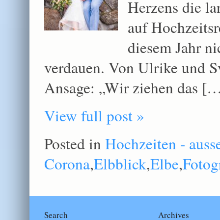
Herzens die la
auf Hochzeitsr
diesem Jahr ni
verdauen. Von Ulrike und S
Ansage: „Wir ziehen das [
View full post »
Posted in
Hochzeiten - auss
Corona
,
Elbblick
,
Elbe
,
Fotog
Search
Archives