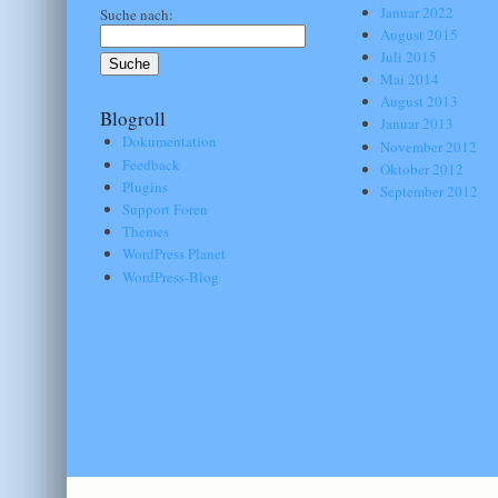
Januar 2022
Suche nach:
August 2015
Juli 2015
Mai 2014
August 2013
Blogroll
Januar 2013
Dokumentation
November 2012
Feedback
Oktober 2012
Plugins
September 2012
Support Foren
Themes
WordPress Planet
WordPress-Blog