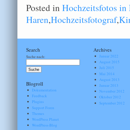
Posted in
Hochzeitsfotos in
Haren
,
Hochzeitsfotograf
,
Ki
Search
Archives
Januar 2022
Suche nach:
August 2015
Juli 2015
Mai 2014
August 2013
Blogroll
Januar 2013
Dokumentation
November 2012
Feedback
Oktober 2012
Plugins
September 2012
Support Foren
Themes
WordPress Planet
WordPress-Blog