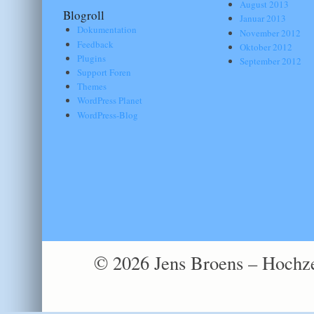
August 2013
Blogroll
Januar 2013
Dokumentation
November 2012
Feedback
Oktober 2012
Plugins
September 2012
Support Foren
Themes
WordPress Planet
WordPress-Blog
© 2026 Jens Broens – Hochze