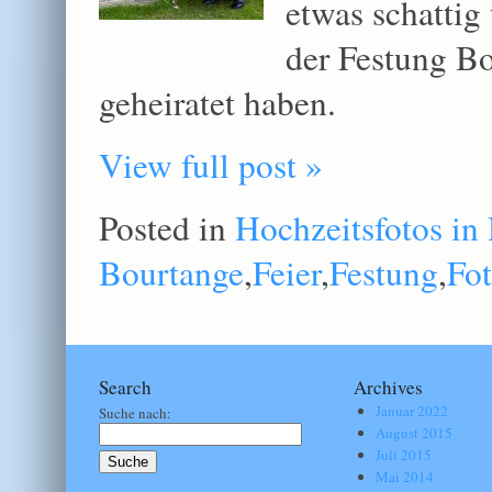
etwas schattig 
der Festung Bo
geheiratet haben.
View full post »
Posted in
Hochzeitsfotos in
Bourtange
,
Feier
,
Festung
,
Fot
Search
Archives
Januar 2022
Suche nach:
August 2015
Juli 2015
Mai 2014